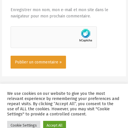
Enregistrer mon nom, mon e-mail et mon site dans le
navigateur pour mon prochain commentaire.
We use cookies on our website to give you the most
relevant experience by remembering your preferences and
repeat visits. By clicking “Accept All”, you consent to the
use of ALL the cookies. However, you may visit "Cookie
Tous Droits Réservés © 2026 Deguy-Conge
Settings" to provide a controlled consent.
Mentions Légales / Politique de Confidentialité
-
Agence Holorime
Cookie Settings
Accept All