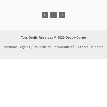
F
T
L
a
w
i
c
i
n
e
t
k
b
t
e
o
e
d
o
r
i
k
n
Tous Droits Réservés © 2026 Deguy-Conge
Mentions Légales / Politique de Confidentialité
-
Agence Holorime